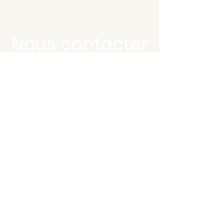
Nous contacter
Prénom
*
Nom
*
Email
*
Téléphone
*
Message