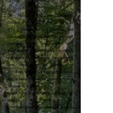
cheval : une aventure au rythme
de la nature
De la Haute-Saône jusqu’au
Doubs, en passant par le Jura, la
GTJ à cheval invite à parcourir les
paysages grandioses du massif
jurassien. Sur plus de 500
kilomètres d’itinéraires balisés,
cavaliers et attelages découvrent
une mosaïque de forêts, de
combes, de lacs et de pâturages,
entre reliefs doux et panoramas à
couper le souffle.
C’est une expérience unique de
liberté, de partage et
d’authenticité, où chaque étape