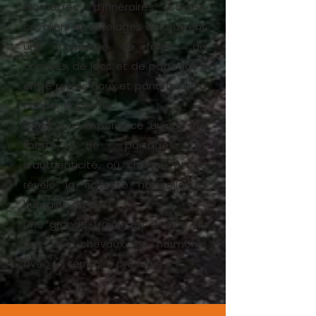
kilomètres d’itinéraires balisés,
cavaliers et attelages découvrent
une mosaïque de forêts, de
combes, de lacs et de pâturages,
entre reliefs doux et panoramas à
couper le souffle.
C’est une expérience unique de
liberté, de partage et
d’authenticité, où chaque étape
révèle la richesse naturelle et
humaine du Jura.
Une grande traversée à vivre au
pas des chevaux, en harmonie
avec un territoire préservé.