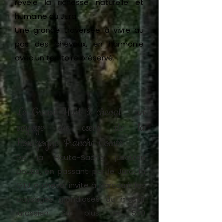
révèle la richesse naturelle et
humaine du Jura.
Une grande traversée à vivre au
pas des chevaux, en harmonie
avec un territoire préservé.
.
Le Grand Huit à cheval : un
voyage au cœur de la
Bourgogne–Franche-Comté
De la Haute-Saône jusqu’au
Doubs, en passant par le Jura, la
GTJ à cheval invite à parcourir les
paysages grandioses du massif
jurassien. Sur plus de 500