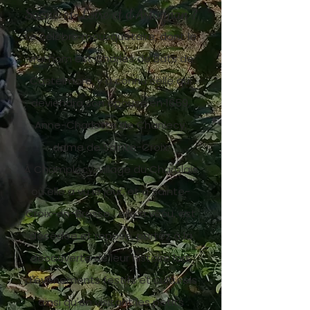
Saône-et-Loire et d'Artagnan ?
Le célèbre mousquetaire, dont le
vrai nom est Charles de Bats de
Castelmore, y a connu celle qui
deviendra son épouse en 1659,
Anne-Charlotte de Chanlecy,
dame de Sainte-Croix.
À Champlecy, village du Charolais
où elle a vu le jour, et à Sainte-
Croix-en-Bresse elle a vécu, est
décédée et repose, partez à la
découverte de leur histoire lors
d'évènements festifs et culturels
ainsi qu'en visitant les petits