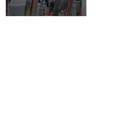
Un salon, des rencontres,
une dynamique : retour
sur Equita’Lyon